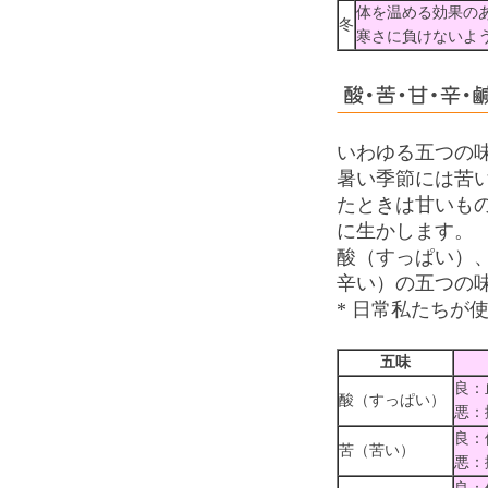
体を温める効果の
冬
寒さに負けないよ
いわゆる五つの
暑い季節には苦
たときは甘いも
に生かします。
酸（すっぱい）
辛い）の五つの
* 日常私たちが
五味
良：
酸（すっぱい）
悪：
良：
苦（苦い）
悪：