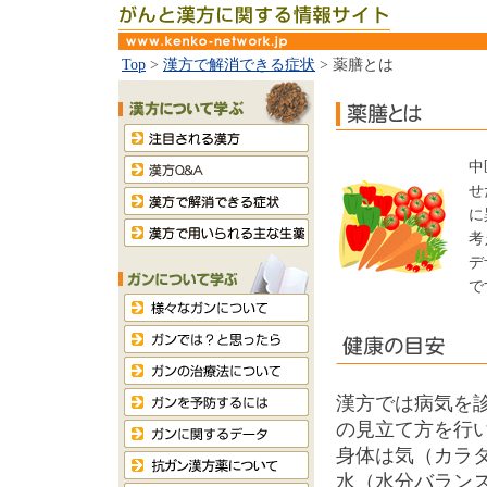
Top
>
漢方で解消できる症状
> 薬膳とは
中
せ
に
考
デ
で
漢方では病気を診
の見立て方を行
身体は気（カラダ
水（水分バラン