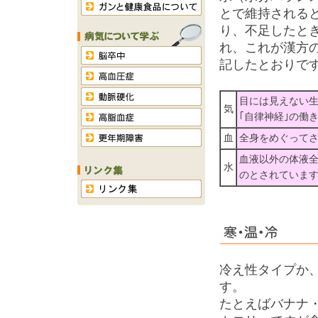
とで維持される
り、不足したと
れ、これが漢方
記したとおりで
目には見えない生
気
｢自律神経｣の働
血
全身をめぐって
血液以外の体液
水
のとされていま
冷え性タイプか
す。
たとえばバナナ