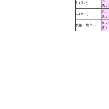
良：
甘(甘い)
悪：
良：
辛(辛い)
悪：
良：
夏鹹（塩辛い）
悪：