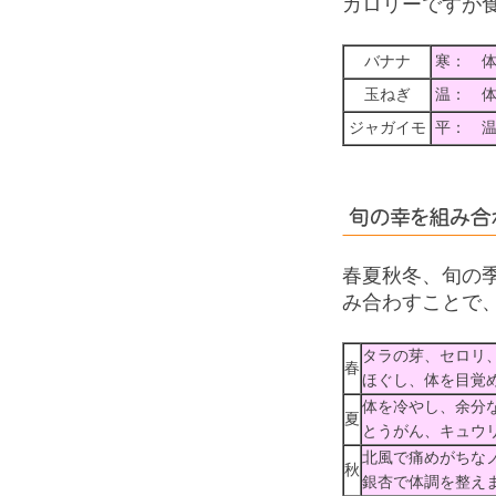
カロリーですが
バナナ
寒： 
玉ねぎ
温： 
ジャガイモ
平： 
春夏秋冬、旬の
み合わすことで
タラの芽、セロリ
春
ほぐし、体を目覚
体を冷やし、余分
夏
とうがん、キュウ
北風で痛めがちな
秋
銀杏で体調を整え