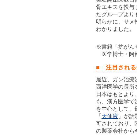
骨エキスを投与
たグループより
明らかに、サメ
わかりました。
※書籍「抗がん
※
医学博士・阿部
■ 注目され
最近、ガン治療
西洋医学の長所
日本はもとより
も、漢方医学で
を中心として、
「
天仙液
」が話
可されており、
の製薬会社から