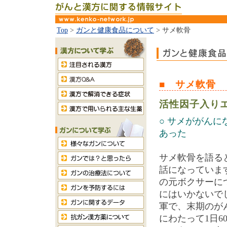
Top
>
ガンと健康食品について
> サメ軟骨
■ サメ軟骨
活性因子入り
○ サメががん
あった
サメ軟骨を語る
話になっていま
の元ボクサーに
にはいかないで
軍で、末期のがん
にわたって1日