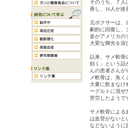
そのうち、７人
善し、16人が
元ボクサーは、
劇的に回復し、
姿がアメリカの
大変な脚光を浴
以来、サメ軟骨
効く」という話
んの患者さんが
メ軟骨は、魚く
大量に飲まなけ
ーグルトに混ぜ
苦労したようで
サメ軟骨による
は血管がないと
などないように